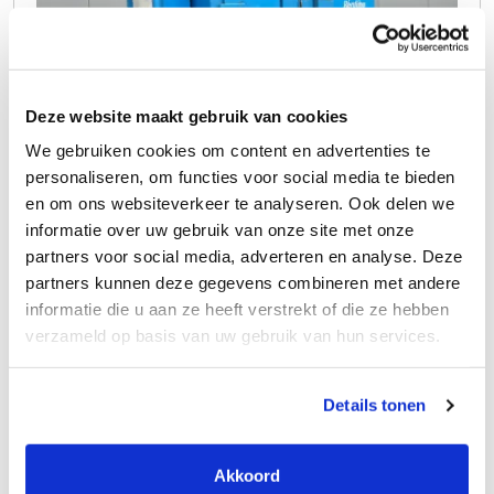
Deze website maakt gebruik van cookies
We gebruiken cookies om content en advertenties te
personaliseren, om functies voor social media te bieden
en om ons websiteverkeer te analyseren. Ook delen we
Verhuur
informatie over uw gebruik van onze site met onze
partners voor social media, adverteren en analyse. Deze
Stofzuiginstallatie 250
partners kunnen deze gegevens combineren met andere
liter 45 kW 380V 125A
informatie die u aan ze heeft verstrekt of die ze hebben
verzameld op basis van uw gebruik van hun services.
Elektrisch
380 Volt
Details tonen
Polyester filter L
1 m3 cycloon
Akkoord
250 liter inhoud