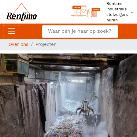
Rentimo –
industriële
stofzuigers
huren
Zoeken
Z
Over ons
Projecten