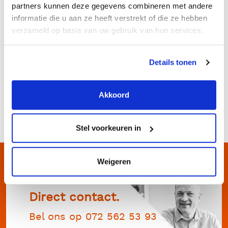
worden van de machine.
partners kunnen deze gegevens combineren met andere
informatie die u aan ze heeft verstrekt of die ze hebben
Deze industriële stofzuiger heeft een aansluitdiameter
verzameld op basis van uw gebruik van hun services.
van 100 mm en weegt 360 kilo.
Industriële stofzuiger huren
Details tonen
Wilt u graag vrijblijvend geïnformeerd worden over deze
industriële stofzuiger en de vele mogelijkheden? Neem
Akkoord
dan gerust contact met ons op via
info@rentimo.nl
of bel
ons op
072 - 562 5393
.
Stel voorkeuren in
Weigeren
Direct contact.
Bel ons op 072 562 53 93