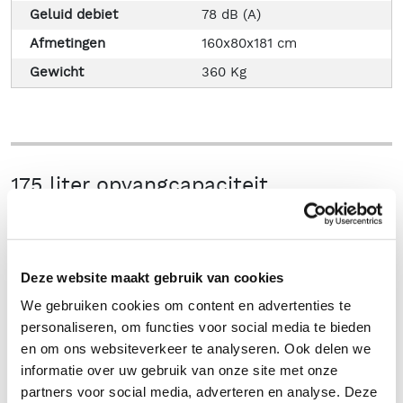
Geluid debiet
78 dB (A)
Afmetingen
160x80x181 cm
Gewicht
360 Kg
175 liter opvangcapaciteit
Opgezogen stof wordt gefilterd door een polyester
sterfilter en komt terecht in de opvangcontainer welke
zich onder de machine bevindt. Deze stalen container
heeft een opslagcapaciteit van 175 liter. Wanneer de
Deze website maakt gebruik van cookies
vuilcontainer volgezogen is, dient u deze eerst te legen
We gebruiken cookies om content en advertenties te
voordat u verder kunt met het opzuigen van stof en afval.
personaliseren, om functies voor social media te bieden
Het ledigen van de vuilcontainer gaat eenvoudig middels
en om ons websiteverkeer te analyseren. Ook delen we
een handig hefsysteem. Dit hefsysteem zorgt ervoor dat
informatie over uw gebruik van onze site met onze
de gebruiker niet zelf de container hoeft te tillen. De
partners voor social media, adverteren en analyse. Deze
opvangcontainer kan eenvoudig aan- en losgekoppeld