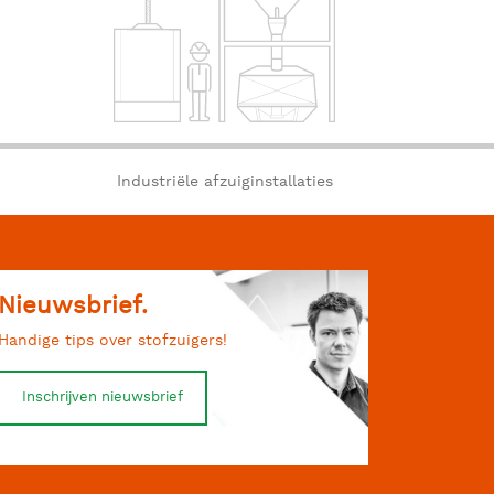
Industriële afzuiginstallaties
Nieuwsbrief.
Handige tips over stofzuigers!
Inschrijven nieuwsbrief