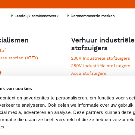
Landelijk servicenetwerk
Gerenommeerde merken
ialismen
Verhuur industriële
stofzuigers
tof
are stoffen (ATEX)
230V Industriële stofzuigers
380V Industriële stofzuigers
f
Accu stofzuigers
ot
Afzuigunits
jkse schoonmaak
ik van cookies
Cycloon voorafscheiders
stof
Diesel stofzuigers
ontent en advertenties te personaliseren, om functies voor soci
Filter voorafscheiders
erkeer te analyseren. Ook delen we informatie over uw gebruik 
sierupsen
Mobiele stofzuigers
cial media, adverteren en analyse. Deze partners kunnen deze
rit
Oliezuigers
ormatie die u aan ze heeft verstrekt of die ze hebben verzameld
en vloeistof
Persluchtstofzuigers
es.
ralen
Processierups stofzuigers