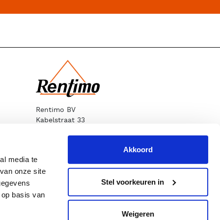
Rentimo BV
Kabelstraat 33
1749 DM Warmenhuizen
T
072 562 53 93
Akkoord
E
info@rentimo.nl
al media te
van onze site
Stel voorkeuren in
 gegevens
 op basis van
Weigeren