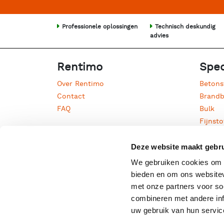
Professionele oplossingen
Technisch deskundig
advies
Rentimo
Spec
Over Rentimo
Betons
Contact
Brandb
FAQ
Bulk
Fijnsto
Houtm
Jaarli
Deze website maakt gebru
Kwarts
We gebruiken cookies om c
Olie
bieden en om ons websitev
Proces
met onze partners voor so
Straalg
combineren met andere inf
Water 
uw gebruik van hun servic
Zandst