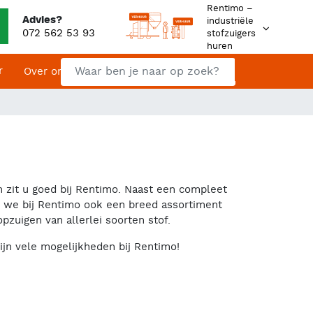
Rentimo –
Advies?
industriële
072 562 53 93
stofzuigers
huren
Zoeken
r
Contact
Over ons
Zoeken
an zit u goed bij Rentimo. Naast een compleet
n we bij Rentimo ook een breed assortiment
opzuigen van allerlei soorten stof.
ijn vele mogelijkheden bij Rentimo!