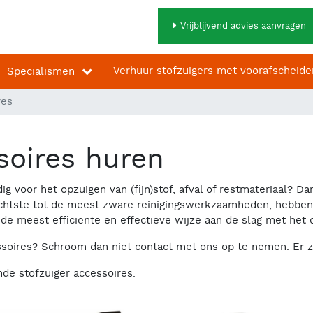
Vrijblijvend advies aanvragen
Verhuur stofzuigers met voorafscheide
Specialismen
res
soires huren
ig voor het opzuigen van (fijn)stof, afval of restmateriaal? D
 lichtste tot de meest zware reinigingswerkzaamheden, hebbe
 de meest efficiënte en effectieve wijze aan de slag met het 
ssoires? Schroom dan niet contact met ons op te nemen. Er z
nde stofzuiger accessoires.