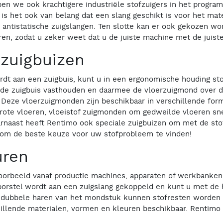
n we ook krachtigere industriële stofzuigers in het program
s het ook van belang dat een slang geschikt is voor het mater
 antistatische zuigslangen. Ten slotte kan er ook gekozen wo
eren, zodat u zeker weet dat u de juiste machine met de juiste
zuigbuizen
t aan een zuigbuis, kunt u in een ergonomische houding sto
u de zuigbuis vasthouden en daarmee de vloerzuigmond over d
n. Deze vloerzuigmonden zijn beschikbaar in verschillende fo
rote vloeren, vloeistof zuigmonden om gedweilde vloeren sne
arnaast heeft Rentimo ook speciale zuigbuizen om met de sto
 om de beste keuze voor uw stofprobleem te vinden!
uren
jvoorbeeld vanaf productie machines, apparaten of werkbanken 
erborstel wordt aan een zuigslang gekoppeld en kunt u met de
f dubbele haren van het mondstuk kunnen stofresten worden l
illende materialen, vormen en kleuren beschikbaar. Rentimo 