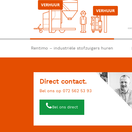
Rentimo – industriële stofzuigers huren
Direct contact.
Bel ons op 072 562 53 93
Bel ons direct