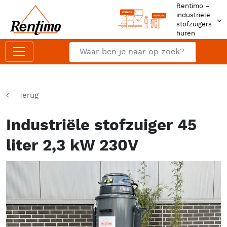
Rentimo –
industriële
stofzuigers
huren
Zoeken
Z
Terug
Industriële stofzuiger 45
liter 2,3 kW 230V