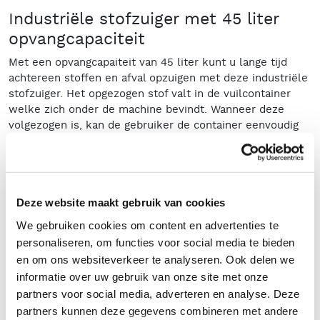
Industriële stofzuiger met 45 liter
opvangcapaciteit
Met een opvangcapaiteit van 45 liter kunt u lange tijd
achtereen stoffen en afval opzuigen met deze industriële
stofzuiger. Het opgezogen stof valt in de vuilcontainer
welke zich onder de machine bevindt. Wanneer deze
volgezogen is, kan de gebruiker de container eenvoudig
onder de machine vandaan rijden om deze te ledigen. Na
het ledigen kan de gebruiker de
reinigingswerkzaamheden weer eenvoudig voortzetten.
Stofzuiger accessoires
Deze website maakt gebruik van cookies
De machine is uit te rusten met diverse stofzuiger
We gebruiken cookies om content en advertenties te
accessoires, welke ervoor zorgen dat u zeer efficiënt en
personaliseren, om functies voor social media te bieden
effectief stoffen in kleine kieren, hoeken en goten kunt
en om ons websiteverkeer te analyseren. Ook delen we
zuigen. Zo is uw werk- en stofomgeving in mum van tijd
informatie over uw gebruik van onze site met onze
stofvrij!
partners voor social media, adverteren en analyse. Deze
partners kunnen deze gegevens combineren met andere
Industriële stofzuiger huren?